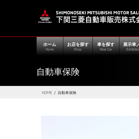
コ
ナ
ン
ビ
テ
ゲ
ン
ー
ツ
シ
に
ョ
ホーム
お店を探す
車を探す
展示車
移
ン
Home
Shop
New Car
Exhibitio
動
に
移
自動車保険
動
HOME
自動車保険