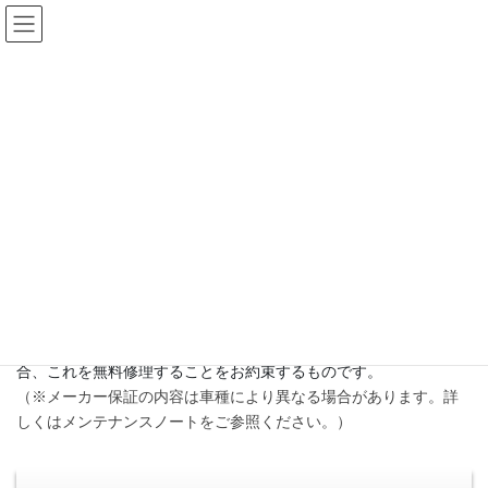
コ
ナ
ン
ビ
テ
ゲ
ン
ー
グループ会社はこちら
ツ
シ
に
ョ
移
ン
動
に
メーカー保証
移
動
HOME
メンテナンスサービス・保証
保証
メーカー保証
メーカー保証とは、メンテナンスノートの「保証書」に記載され
ているお客様に対して、 そのおクルマが保証期間内にあり、かつ
正常な使用状態において、材料または製造上の不具合が起きた場
合、これを無料修理することをお約束するものです。
（※メーカー保証の内容は車種により異なる場合があります。詳
しくはメンテナンスノートをご参照ください。）