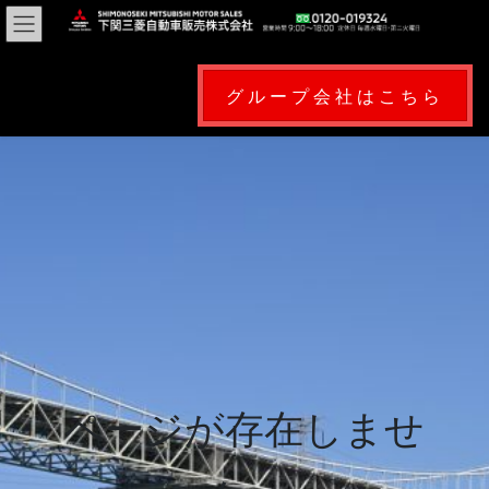
コ
ナ
ン
ビ
テ
ゲ
ン
ー
グループ会社はこちら
ツ
シ
に
ョ
移
ン
動
に
移
動
ページが存在しませ