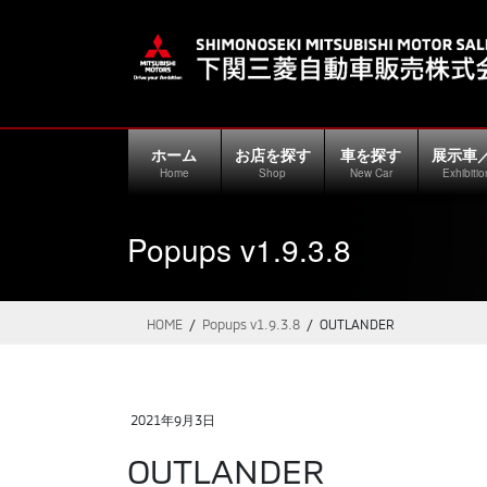
コ
ナ
ン
ビ
テ
ゲ
ン
ー
ツ
シ
に
ョ
ホーム
お店を探す
車を探す
展示車
移
ン
Home
Shop
New Car
Exhibitio
動
に
移
Popups v1.9.3.8
動
HOME
Popups v1.9.3.8
OUTLANDER
2021年9月3日
OUTLANDER