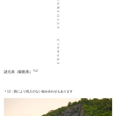
ド
ガ
ー
ニ
ッ
シ
ュ
ベ
ッ
ド
ラ
イ
ナ
ー
*12
諸元表（駆動系）
＊12：国により投入のない組み合わせもあります