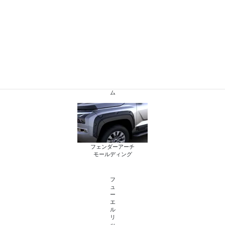
シ
ュ
グ
リ
ル
エ
ン
ブ
レ
ム
フェンダーアーチ
モールディング
フ
ュ
ー
エ
ル
リ
ッ