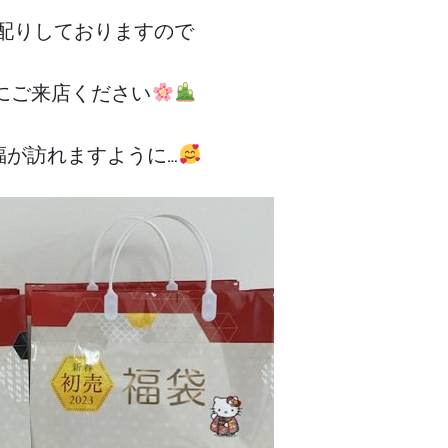
配りしておりますので
にご来店ください
福が訪れますように…