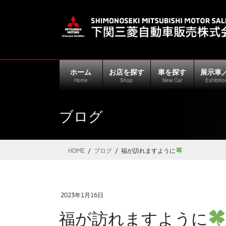
コ
ナ
ン
ビ
テ
ゲ
ン
ー
ツ
シ
に
ョ
ホーム
お店を探す
車を探す
展示車
移
ン
Home
Shop
New Car
Exhibitio
動
に
移
ブログ
動
HOME
ブログ
福が訪れますように
2023年1月16日
福が訪れますように