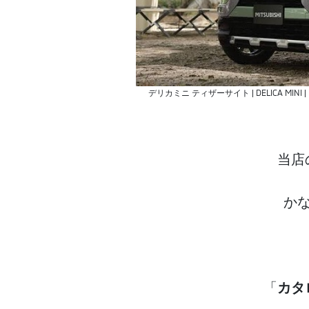
デリカミニ ティザーサイト | DELICA MINI | MITS
当店
か
「
カタ