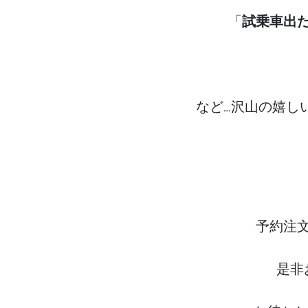
「
試乗車出
など…沢山の嬉しい
予約注
是非