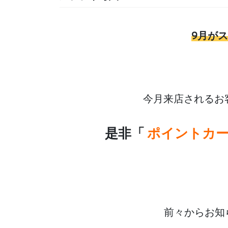
9月が
今月来店されるお
是非「
ポイントカ
前々からお知