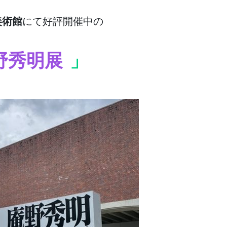
美術館
にて好評開催中の
野秀明展
」