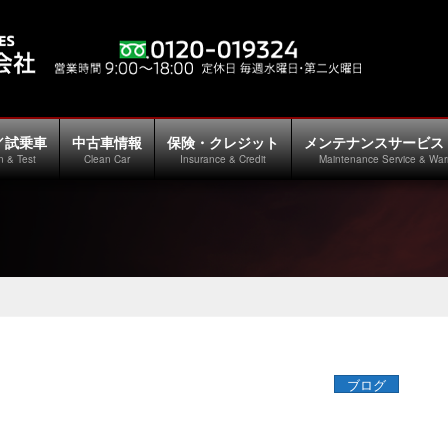
／試乗車
中古車情報
保険・クレジット
メンテナンスサービス
n & Test
Clean Car
Insurance & Credit
Maintenance Service & War
ブログ