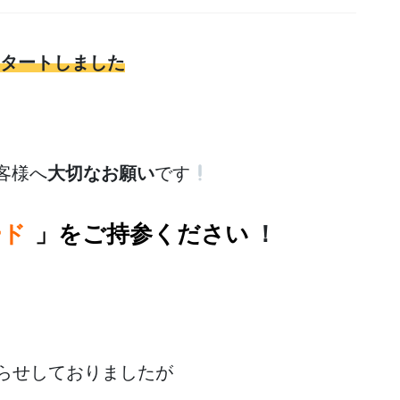
スタートしました
客様へ
大切なお願い
です
ード
」をご持参ください
！
らせしておりましたが