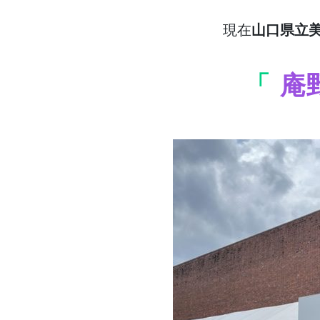
現在
山口県立
「
庵