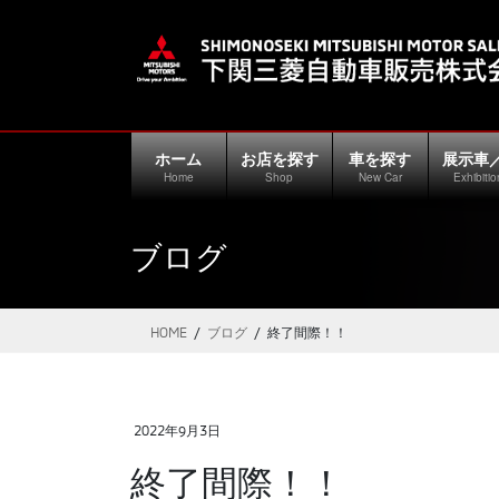
コ
ナ
ン
ビ
テ
ゲ
ン
ー
ツ
シ
に
ョ
ホーム
お店を探す
車を探す
展示車
移
ン
Home
Shop
New Car
Exhibitio
動
に
移
ブログ
動
HOME
ブログ
終了間際！！
2022年9月3日
終了間際！！