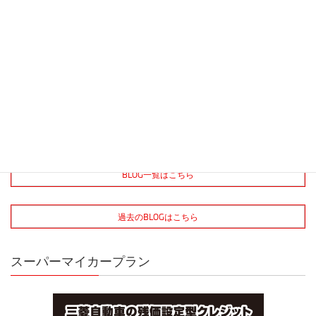
2026年4月7日
ブログ
下関本店
デリ丸。絵本登場！！！
2026年3月27日
ブログ
下関本店
店内春仕様
2026年3月14日
ブログ
下関本店
今ならナビ+ETCプレゼント☆彡展示車ご紹介
BLOG一覧はこちら
過去のBLOGはこちら
スーパーマイカープラン