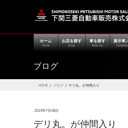
コ
ナ
ン
ビ
テ
ゲ
ン
ー
ツ
シ
に
ョ
ホーム
お店を探す
車を探す
展示車
移
ン
Home
Shop
New Car
Exhibitio
動
に
移
ブログ
動
HOME
ブログ
デリ丸。が仲間入り
2023年7月28日
デリ丸。が仲間入り