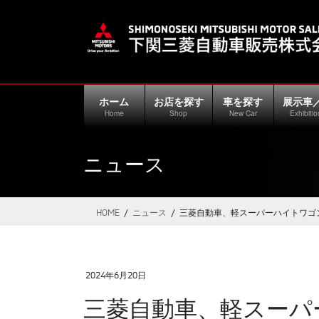
コ
ナ
ン
ビ
テ
ゲ
ン
ー
ツ
シ
に
ョ
ホーム
お店を探す
車を探す
展示車
移
ン
Home
Shop
New Car
Exhibitio
動
に
移
ニュース
動
HOME
ニュース
三菱自動車、軽スーパーハイトワゴ
2024年6月20日
三菱自動車、軽スーパーハイトワゴン『デリカミ