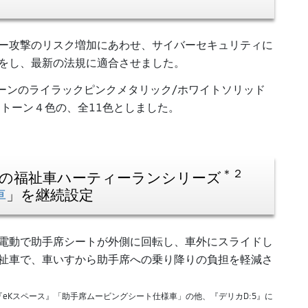
ー攻撃のリスク増加にあわせ、サイバーセキュリティに
をし、最新の法規に適合させました。
トーンのライラックピンクメタリック/ホワイトソリッド
2トーン４色の、全11色としました。
＊２
ス』の福祉車ハーティーランシリーズ
車
」を継続設定
電動で助手席シートが外側に回転し、車外にスライドし
祉車で、車いすから助手席への乗り降りの負担を軽減さ
eKスペース』「助手席ムービングシート仕様車」の他、『デリカD:5』に