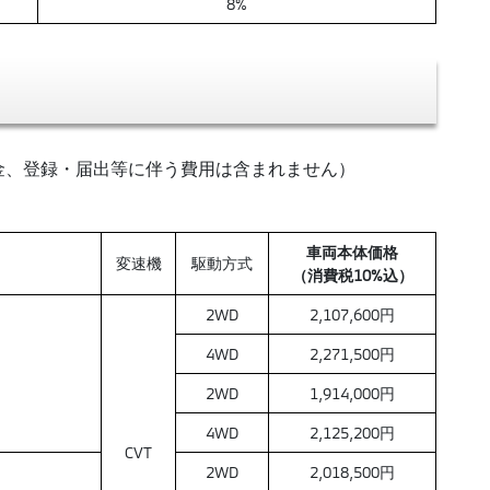
8%
金、登録・届出等に伴う費用は含まれません）
車両本体価格
変速機
駆動方式
（消費税10%込）
2WD
2,107,600円
4WD
2,271,500円
2WD
1,914,000円
4WD
2,125,200円
CVT
2WD
2,018,500円