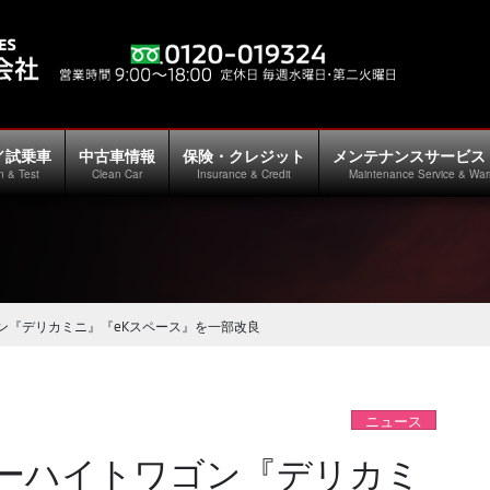
／試乗車
中古車情報
保険・クレジット
メンテナンスサービス
n & Test
Clean Car
Insurance & Credit
Maintenance Service & War
ン『デリカミニ』『eKスペース』を一部改良
ニュース