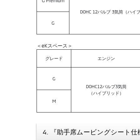
G Premium
DOHC 12バルブ 3気筒（ハ
G
＜eKスペース＞
グレード
エンジン
G
DOHC12バルブ3気筒
（ハイブリッド）
M
4. 『助手席ムービングシート