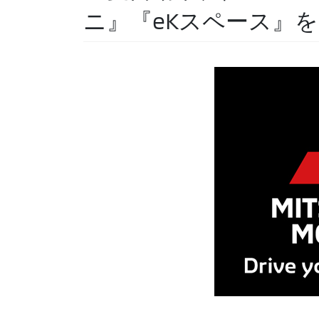
ニ』『eKスペース』